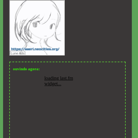
gatos୨ৎ
ouvindo agora: