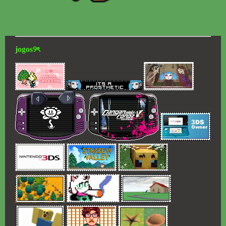
jogos୨ৎ