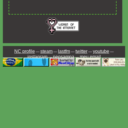
NC profile
steam
lastfm
twitter
youtube
—
—
—
—
—
instagram
neosampa
meu email
—
—