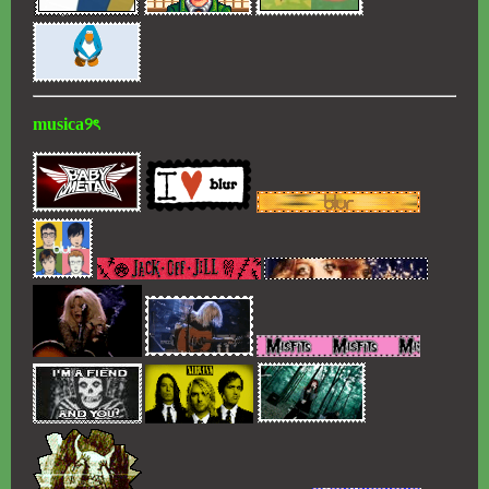
musica୨ৎ