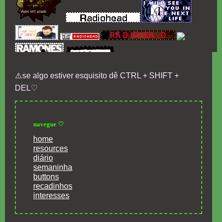
⚠️se algo estiver esquisito dê CTRL + SHIFT +
DEL♡
navegue ♡
home
resources
diário
semaninha
buttons
recadinhos
interesses
filmes/series୨ৎ